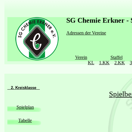
SG Chemie Erkner - S
Adressen der Vereine
Verein
Staffel
KL
1.KK
2.KK
2. Kreisklasse
Spielbe
Spielplan
Tabelle