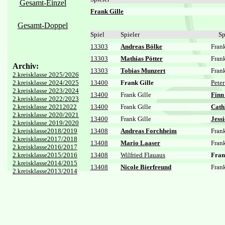
Gesamt-Einzel
Frank Gille
Gesamt-Doppel
Spiel
Spieler
Sp
13303
Andreas Bölke
Frank
13303
Mathias Pötter
Frank
Archiv:
13303
Tobias Munzert
Frank
2.kreisklasse 2025/2026
2.kreisklasse 2024/2025
13400
Frank Gille
Peter
2.kreisklasse 2023/2024
13400
Frank Gille
Finn
2.kreisklasse 2022/2023
2.kreisklasse 20212022
13400
Frank Gille
Cath
2.kreisklasse 2020/2021
13400
Frank Gille
Jess
2.kreisklasse 2019/2020
2.kreisklasse2018/2019
13408
Andreas Forchheim
Frank
2.kreisklasse2017/2018
13408
Mario Laaser
Frank
2.kreisklasse2016/2017
2.kreisklasse2015/2016
13408
Wilfried Flauaus
Fran
2.kreisklasse2014/2015
13408
Nicole Bierfreund
Frank
2.kreisklasse2013/2014