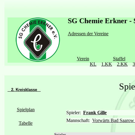
SG Chemie Erkner - S
Adressen der Vereine
Verein
Staffel
KL
1.KK
2.KK
Spie
2. Kreisklasse
Spielplan
Spieler:
Frank Gille
Mannschaft:
Vorwärts Bad Saarow 
Tabelle
Spieler