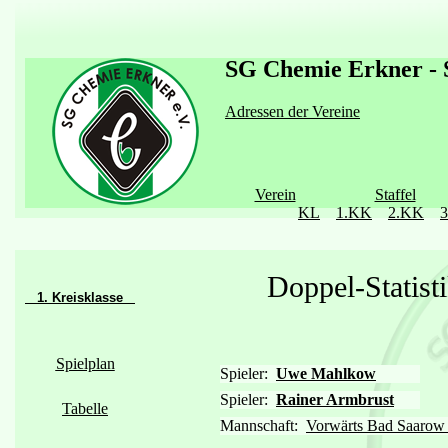
SG Chemie Erkner - S
Adressen der Vereine
Verein
Staffel
KL
1.KK
2.KK
Doppel-Statis
1. Kreisklasse
Spielplan
Spieler:
Uwe Mahlkow
Spieler:
Rainer Armbrust
Tabelle
Mannschaft:
Vorwärts Bad Saarow 