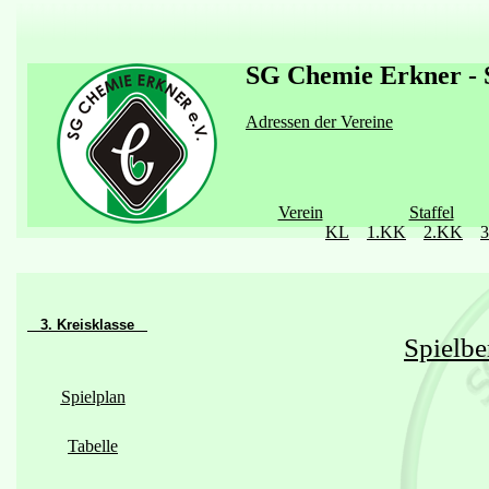
SG Chemie Erkner - S
Adressen der Vereine
Verein
Staffel
KL
1.KK
2.KK
3. Kreisklasse
Spielbe
Spielplan
Tabelle