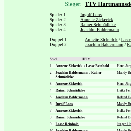
Sieger:
TTV Hartmannsdo
Spieler 1
Ingolf Loos
Spieler 2
Annette Zickerick
Spieler 3
Rainer Schmädicke
Spieler 4
Joachim Baldermann
Doppel 1
Annette Zickerick
/
Lass
Doppel 2
Joachim Baldermann
/
R
Spiel
HEIM
1
Annette Zickerick
/
Lasse Reinhold
Hans-Jür
2
Joachim Baldermann
/
Rainer
Mandy Br
Schmädicke
3
Annette Zickerick
Hans-Jür
4
Rainer Schmädicke
Heike Fer
5
Joachim Baldermann
Roland D
6
Ingolf Loos
Mandy Br
7
Annette Zickerick
Heike Fer
8
Rainer Schmädicke
Roland D
9
Lasse Reinhold
Jürgen Hö
10
Joachim Baldermann
Mandy Br