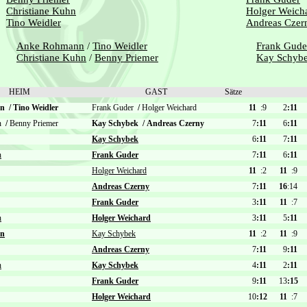
Christiane Kuhn
Holger Weich
Tino Weidler
Andreas Czer
Anke Rohmann
/
Tino Weidler
Frank Gude
Christiane Kuhn
/
Benny Priemer
Kay Schyb
HEIM
GAST
Sätze
nn
/
Tino Weidler
Frank Guder
/
Holger Weichard
11
:9
2
:11
hn
/
Benny Priemer
Kay Schybek
/
Andreas Czerny
7
:11
6
:11
Kay Schybek
6
:11
7
:11
n
Frank Guder
7
:11
6
:11
Holger Weichard
11
:2
11
:9
Andreas Czerny
7
:11
16
:14
Frank Guder
3
:11
11
:7
n
Holger Weichard
3
:11
5
:11
nn
Kay Schybek
11
:2
11
:9
Andreas Czerny
7
:11
9
:11
n
Kay Schybek
4
:11
2
:11
Frank Guder
9
:11
13
:15
Holger Weichard
10
:12
11
:7