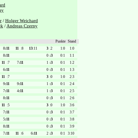
ard
ny
r
/
Holger Weichard
ek
/
Andreas Czerny
Punkte
Stand
8
:11
11
:8
13
:11
3
:2
1:0
1:0
8
:11
0
:3
0:1
1:1
11
:7
7
:11
1
:3
0:1
1:2
6
:11
0
:3
0:1
1:3
11
:7
3
:0
1:0
2:3
9
:11
9
:11
1
:3
0:1
2:4
7
:11
4
:11
1
:3
0:1
2:5
8
:11
0
:3
0:1
2:6
11
:5
3
:0
1:0
3:6
7
:11
0
:3
0:1
3:7
5
:11
0
:3
0:1
3:8
8
:11
0
:3
0:1
3:9
7
:11
11
:6
6
:11
2
:3
0:1
3:10