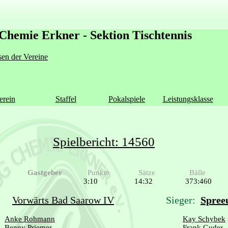
Chemie Erkner - Sektion Tischtennis
en der Vereine
erein
Staffel
Pokalspiele
Leistungsklasse
Spielbericht: 14560
Gastgeber
Punkte
Sätze
Bälle
3:10
14:32
373:460
Vorwärts Bad Saarow IV
Sieger:
Spree
Anke Rohmann
Kay Schybek
Benny Priemer
Frank Guder