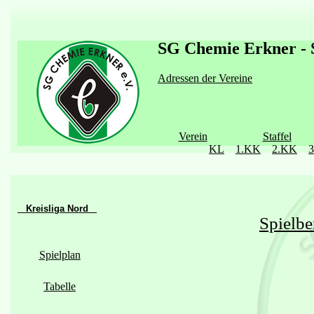
SG Chemie Erkner - S
Adressen der Vereine
Verein
Staffel
KL
1.KK
2.KK
Kreisliga Nord
Spielbe
Spielplan
Tabelle