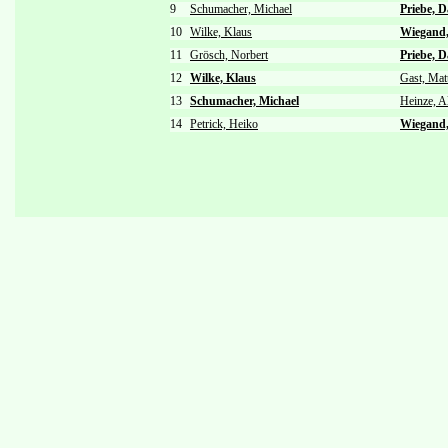
9
Schumacher, Michael
Priebe, D
10
Wilke, Klaus
Wiegand,
11
Grösch, Norbert
Priebe, D
12
Wilke, Klaus
Gast, Mat
13
Schumacher, Michael
Heinze, A
14
Petrick, Heiko
Wiegand,