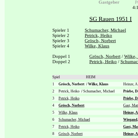
Gastgeber
P
4:
SG Rauen 1951 I
Spieler 1
Schumacher, Michael
Spieler 2
Petrick, Heiko
Spieler 3
Grösch, Norbert
Spieler 4
Wilke, Klaus
Doppel 1
Grösch, Norbert
/
Wilke,
Doppel 2
Petrick, Heiko
/
Schumach
Spiel
HEIM
1
Grösch, Norbert
/
Wilke, Klaus
Heinze, 
2
Petrick, Heiko
/
Schumacher, Michael
Priebe, 
3
Petrick, Heiko
Priebe, D
4
Grösch, Norbert
Gast, Mat
5
Wilke, Klaus
Heinze, 
6
Schumacher, Michael
Wiegand,
7
Petrick, Heiko
Gast, Ma
8
Grösch, Norbert
Heinze, 