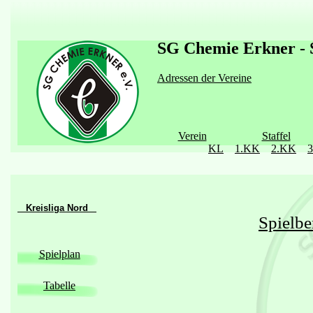
SG Chemie Erkner - S
Adressen der Vereine
Verein
Staffel
KL
1.KK
2.KK
Kreisliga Nord
Spielbe
Spielplan
Tabelle