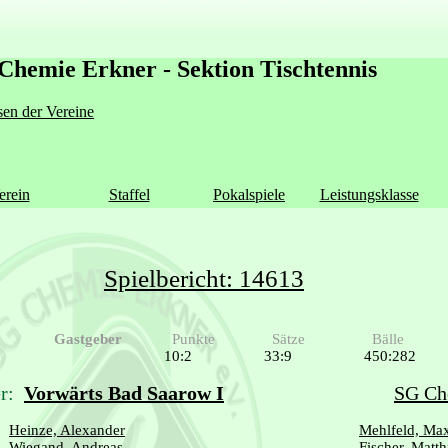
Chemie Erkner - Sektion Tischtennis
en der Vereine
erein
Staffel
Pokalspiele
Leistungsklasse
Spielbericht: 14613
Gastgeber
Punkte
Sätze
Bälle
10:2
33:9
450:282
r:
Vorwärts Bad Saarow I
SG Ch
Heinze, Alexander
Mehlfeld, Ma
Wiegand, Andreas
Fischer, Matth