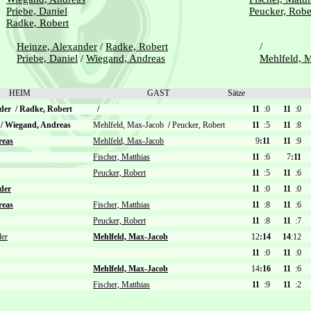
Priebe, Daniel
Peucker, Robe
Radke, Robert
Heinze, Alexander
/
Radke, Robert
/
Priebe, Daniel
/
Wiegand, Andreas
Mehlfeld, 
HEIM
GAST
Sätze
nder
/
Radke, Robert
/
11
:0
11
:0
l
/
Wiegand, Andreas
Mehlfeld, Max-Jacob
/
Peucker, Robert
11
:5
11
:8
reas
Mehlfeld, Max-Jacob
9
:11
11
:9
Fischer, Matthias
11
:6
7
:11
Peucker, Robert
11
:5
11
:6
der
11
:0
11
:0
reas
Fischer, Matthias
11
:8
11
:6
Peucker, Robert
11
:8
11
:7
der
Mehlfeld, Max-Jacob
12
:14
14
:12
11
:0
11
:0
Mehlfeld, Max-Jacob
14
:16
11
:6
Fischer, Matthias
11
:9
11
:2