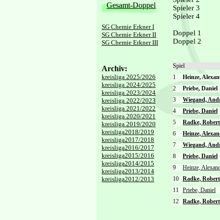
Gesamt-Doppel
Spieler 3
Spieler 4
SG Chemie Erkner I
Doppel 1
SG Chemie Erkner II
Doppel 2
SG Chemie Erkner III
Spiel
Archiv:
kreisliga 2025/2026
1
Heinze, Alexa
kreisliga 2024/2025
2
Priebe, Danie
kreisliga 2023/2024
3
Wiegand, And
kreisliga 2022/2023
kreisliga 2021/2022
4
Priebe, Daniel
kreisliga 2020/2021
5
Radke, Robert
kreisliga 2019/2020
kreisliga2018/2019
6
Heinze, Alexan
kreisliga2017/2018
7
Wiegand, And
kreisliga2016/2017
kreisliga2015/2016
8
Priebe, Daniel
kreisliga2014/2015
9
Heinze, Alexan
kreisliga2013/2014
kreisliga2012/2013
10
Radke, Robert
11
Priebe, Daniel
12
Radke, Robert