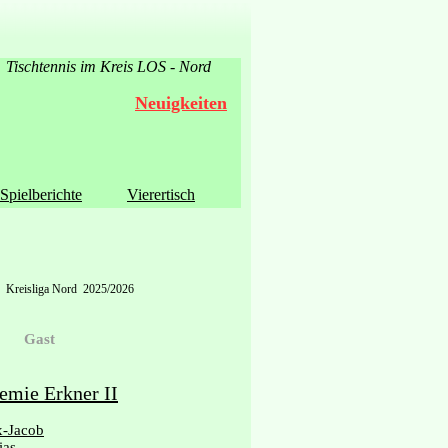
Tischtennis im Kreis LOS - Nord
Neuigkeiten
Spielberichte
Vierertisch
Kreisliga Nord 2025/2026
Gast
emie Erkner II
x-Jacob
ias