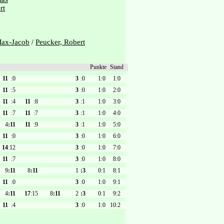
rt
Max-Jacob
/
Peucker, Robert
Punkte
Stand
11
:0
3
:0
1:0
1:0
11
:5
3
:0
1:0
2:0
11
:4
11
:8
3
:1
1:0
3:0
11
:7
11
:7
3
:1
1:0
4:0
4
:11
11
:9
3
:1
1:0
5:0
11
:0
3
:0
1:0
6:0
14
:12
3
:0
1:0
7:0
11
:7
3
:0
1:0
8:0
9
:11
8
:11
1
:3
0:1
8:1
11
:0
3
:0
1:0
9:1
4
:11
17
:15
8
:11
2
:3
0:1
9:2
11
:4
3
:0
1:0
10:2