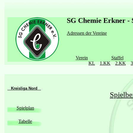
SG Chemie Erkner - S
Adressen der Vereine
Verein
Staffel
KL
1.KK
2.KK
Kreisliga Nord
Spielbe
Spielplan
Tabelle