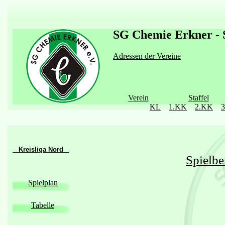
SG Chemie Erkner - S
Adressen der Vereine
Verein
Staffel
KL
1.KK
2.KK
Kreisliga Nord
Spielbe
Spielplan
Tabelle