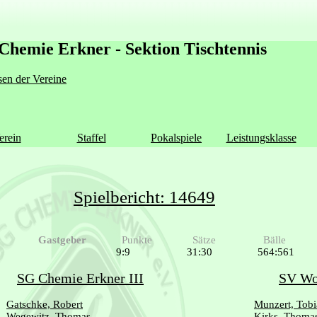
Chemie Erkner - Sektion Tischtennis
en der Vereine
erein
Staffel
Pokalspiele
Leistungsklasse
Spielbericht: 14649
Gastgeber
Punkte
Sätze
Bälle
9:9
31:30
564:561
SG Chemie Erkner III
SV Wol
Gatschke, Robert
Munzert, Tobi
Wegewitz, Thomas
Kirks, Thoma