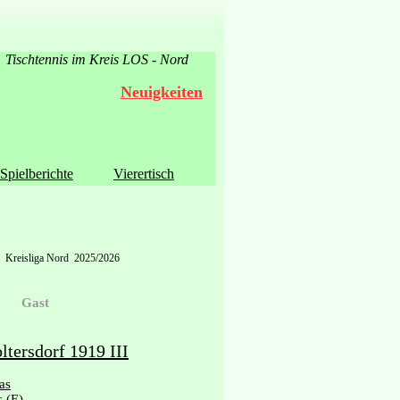
Tischtennis im Kreis LOS - Nord
Neuigkeiten
Spielberichte
Vierertisch
Kreisliga Nord 2025/2026
Gast
tersdorf 1919 III
as
s
(E)