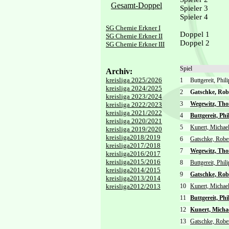
Gesamt-Doppel
Spieler 3
Spieler 4
SG Chemie Erkner I
Doppel 1
SG Chemie Erkner II
Doppel 2
SG Chemie Erkner III
Spiel
Archiv:
kreisliga 2025/2026
1
Buttgereit, Phi
kreisliga 2024/2025
2
Gatschke, Ro
kreisliga 2023/2024
3
Wegewitz, Th
kreisliga 2022/2023
kreisliga 2021/2022
4
Buttgereit, Phi
kreisliga 2020/2021
5
Kunert, Michae
kreisliga 2019/2020
kreisliga2018/2019
6
Gatschke, Robe
kreisliga2017/2018
7
Wegewitz, Th
kreisliga2016/2017
kreisliga2015/2016
8
Buttgereit, Phil
kreisliga2014/2015
9
Gatschke, Rob
kreisliga2013/2014
kreisliga2012/2013
10
Kunert, Michae
11
Buttgereit, Phi
12
Kunert, Micha
13
Gatschke, Robe