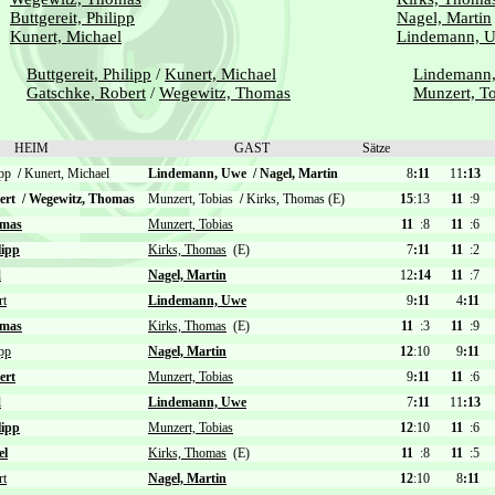
Buttgereit, Philipp
Nagel, Martin
Kunert, Michael
Lindemann, 
Buttgereit, Philipp
/
Kunert, Michael
Lindemann
Gatschke, Robert
/
Wegewitz, Thomas
Munzert, T
HEIM
GAST
Sätze
lipp
/
Kunert, Michael
Lindemann, Uwe
/
Nagel, Martin
8
:11
11
:13
bert
/
Wegewitz, Thomas
Munzert, Tobias
/
Kirks, Thomas (E)
15
:13
11
:9
omas
Munzert, Tobias
11
:8
11
:6
lipp
Kirks, Thomas
(E)
7
:11
11
:2
l
Nagel, Martin
12
:14
11
:7
rt
Lindemann, Uwe
9
:11
4
:11
omas
Kirks, Thomas
(E)
11
:3
11
:9
ipp
Nagel, Martin
12
:10
9
:11
ert
Munzert, Tobias
9
:11
11
:6
l
Lindemann, Uwe
7
:11
11
:13
lipp
Munzert, Tobias
12
:10
11
:6
el
Kirks, Thomas
(E)
11
:8
11
:5
rt
Nagel, Martin
12
:10
8
:11