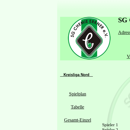
SG 
Adress
V
Kreisliga Nord
Spielplan
Tabelle
Gesamt-Einzel
Spieler 1
Spieler 2