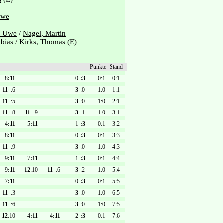
Uwe
, Uwe
/
Nagel, Martin
obias
/
Kirks, Thomas
(E)
Punkte
Stand
8
:11
0
:3
0:1
0:1
11
:6
3
:0
1:0
1:1
11
:5
3
:0
1:0
2:1
11
:8
11
:9
3
:1
1:0
3:1
4
:11
5
:11
1
:3
0:1
3:2
8
:11
0
:3
0:1
3:3
11
:9
3
:0
1:0
4:3
9
:11
7
:11
1
:3
0:1
4:4
9
:11
12
:10
11
:6
3
:2
1:0
5:4
7
:11
0
:3
0:1
5:5
11
:3
3
:0
1:0
6:5
11
:6
3
:0
1:0
7:5
12
:10
4
:11
4
:11
2
:3
0:1
7:6