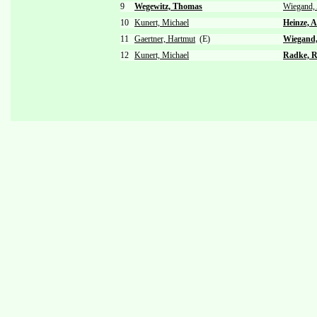
9
Wegewitz, Thomas
Wiegand,
10
Kunert, Michael
Heinze, 
11
Gaertner, Hartmut
(E)
Wiegand,
12
Kunert, Michael
Radke, R