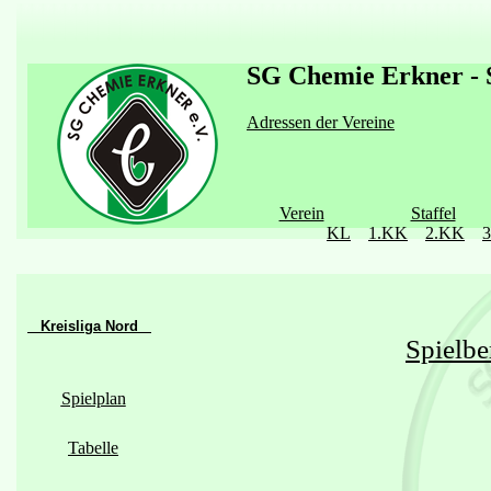
SG Chemie Erkner - S
Adressen der Vereine
Verein
Staffel
KL
1.KK
2.KK
Kreisliga Nord
Spielbe
Spielplan
Tabelle