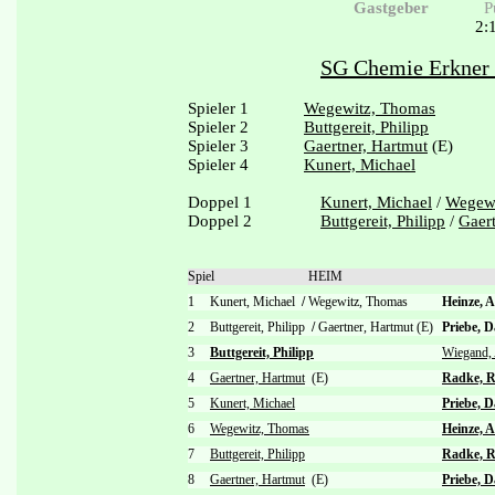
Gastgeber
P
2:
SG Chemie Erkner 
Spieler 1
Wegewitz, Thomas
Spieler 2
Buttgereit, Philipp
Spieler 3
Gaertner, Hartmut
(E)
Spieler 4
Kunert, Michael
Doppel 1
Kunert, Michael
/
Wegewi
Doppel 2
Buttgereit, Philipp
/
Gaert
Spiel
HEIM
1
Kunert, Michael
/
Wegewitz, Thomas
Heinze, 
2
Buttgereit, Philipp
/
Gaertner, Hartmut (E)
Priebe, 
3
Buttgereit, Philipp
Wiegand,
4
Gaertner, Hartmut
(E)
Radke, R
5
Kunert, Michael
Priebe, D
6
Wegewitz, Thomas
Heinze, 
7
Buttgereit, Philipp
Radke, R
8
Gaertner, Hartmut
(E)
Priebe, D