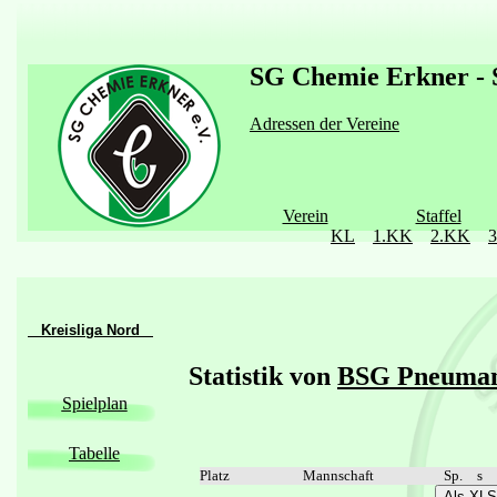
SG Chemie Erkner - S
Adressen der Vereine
Verein
Staffel
KL
1.KK
2.KK
Kreisliga Nord
Statistik von
BSG Pneuman
Spielplan
Tabelle
Platz
Mannschaft
Sp.
s
Als XLS