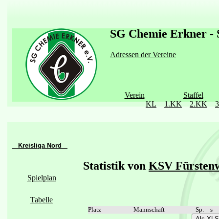
SG Chemie Erkner - S
Adressen der Vereine
Verein
Staffel
KL
1.KK
2.KK
Kreisliga Nord
Statistik von
KSV Fürstenw
Spielplan
Tabelle
Platz
Mannschaft
Sp.
s
Als XLS