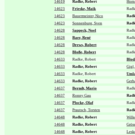
14619
Radke, Robert
Horn
14623
Frieske, Maik
Radk
14623
Bauermeister, Nico
Radk
14623
Sonnenburg, Sven
Radk
14628
Sappeck, Noel
Radk
14628
Baer, René
Radk
14628
Drews, Robert
Radk
14628
Bloße, Robert
Radk
14633
Radke, Robert
Blod
14633
Radke, Robert
Gigl
14633
Radke, Robert
Umla
14633
Radke, Robert
Gerh
14637
Berndt, Mario
Radk
14637
Ronny Gau
Radk
14637
Plocke, Olaf
Radk
14637
Prautsch, Torsten
Radk
14648
Radke, Robert
Wilk
14648
Radke, Robert
Grös
14648
Radke, Robert
Lesk