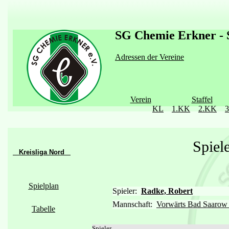
SG Chemie Erkner - S
Adressen der Vereine
Verein
Staffel
KL
1.KK
2.KK
Spiel
Kreisliga Nord
Spielplan
Spieler:
Radke, Robert
Mannschaft:
Vorwärts Bad Saarow 
Tabelle
Spieler