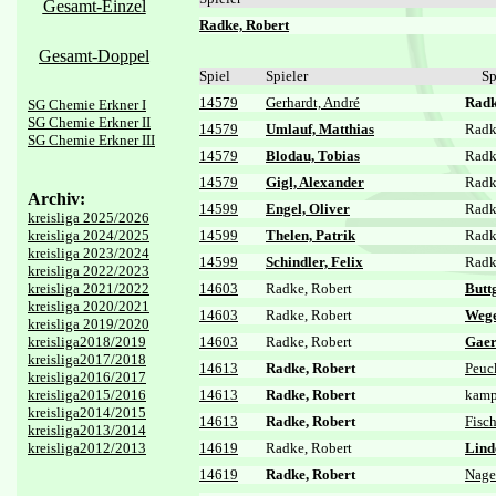
Gesamt-Einzel
Radke, Robert
Gesamt-Doppel
Spiel
Spieler
Sp
14579
Gerhardt, André
Radk
SG Chemie Erkner I
SG Chemie Erkner II
14579
Umlauf, Matthias
Radk
SG Chemie Erkner III
14579
Blodau, Tobias
Radk
14579
Gigl, Alexander
Radk
Archiv:
14599
Engel, Oliver
Radk
kreisliga 2025/2026
kreisliga 2024/2025
14599
Thelen, Patrik
Radk
kreisliga 2023/2024
14599
Schindler, Felix
Radk
kreisliga 2022/2023
kreisliga 2021/2022
14603
Radke, Robert
Buttg
kreisliga 2020/2021
14603
Radke, Robert
Wege
kreisliga 2019/2020
kreisliga2018/2019
14603
Radke, Robert
Gaer
kreisliga2017/2018
14613
Radke, Robert
Peuc
kreisliga2016/2017
kreisliga2015/2016
14613
Radke, Robert
kamp
kreisliga2014/2015
14613
Radke, Robert
Fisch
kreisliga2013/2014
kreisliga2012/2013
14619
Radke, Robert
Lind
14619
Radke, Robert
Nage