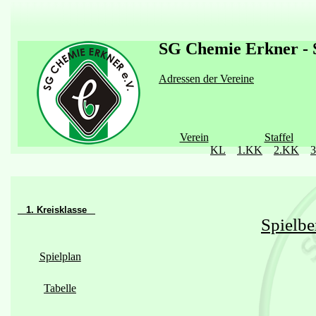
SG Chemie Erkner - S
Adressen der Vereine
Verein
Staffel
KL
1.KK
2.KK
1. Kreisklasse
Spielbe
Spielplan
Tabelle