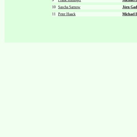
9
Frank Rüdinger
Michael 
10
Sascha Sarnow
Jörn Gad
11
Peter Haack
Michael 