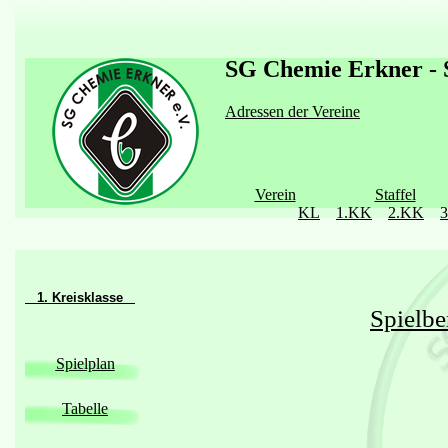
SG Chemie Erkner - S
Adressen der Vereine
Verein
Staffel
KL
1.KK
2.KK
1. Kreisklasse
Spielbe
Spielplan
Tabelle