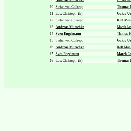
9
Andreas Mutschke
Guido Ue
10
Stefan von Collrepp
Thomas 
11
Lutz Christoph
(E)
Guido Ue
12
Stefan von Collrepp
Rolf Mös
13
Andreas Mutschke
Marek Ja
14
Sven Engelmann
Thomas H
15
Stefan von Collrepp
Guido Ue
16
Andreas Mutschke
Rolf Mösl
17
Sven Engelmann
Marek J
18
Lutz Christoph
(E)
Thomas 