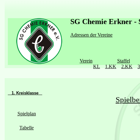
SG Chemie Erkner - S
Adressen der Vereine
Verein
Staffel
KL
1.KK
2.KK
1. Kreisklasse
Spielbe
Spielplan
Tabelle