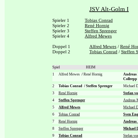
JSV Alt-Golm I
Spieler 1
Tobias Conrad
Spieler 2
René Hornig
Spieler 3
Steffen Sprenger
Spieler 4
Alfred Mewes
Doppel 1
Alfred Mewes
/
René Ho
Doppel 2
Tobias Conrad
/
Steffen 
Spiel
HEIM
1
Alfred Mewes
/
René Hornig
Andreas
Collrepp
2
Tobias Conrad
/
Steffen Sprenger
Michael
3
René Hornig
Stefan v
4
Steffen Sprenger
Andreas 
5
Alfred Mewes
Michael
6
Tobias Conrad
Sven En
7
René Hornig
Andreas
8
Steffen Sprenger
Michael
9
Tobias Conrad
Stefan vo