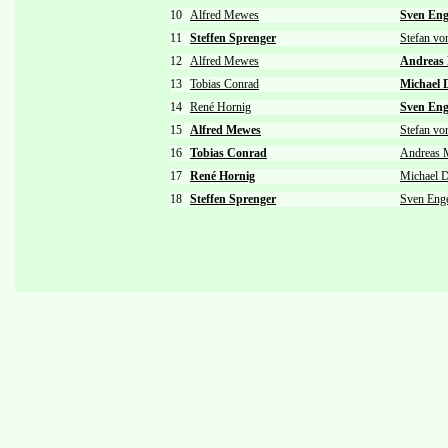
10
Alfred Mewes
Sven En
11
Steffen Sprenger
Stefan vo
12
Alfred Mewes
Andreas
13
Tobias Conrad
Michael
14
René Hornig
Sven En
15
Alfred Mewes
Stefan vo
16
Tobias Conrad
Andreas 
17
René Hornig
Michael
18
Steffen Sprenger
Sven Eng