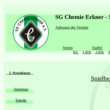
SG Chemie Erkner - S
Adressen der Vereine
Verein
Staffel
KL
1.KK
2.KK
1. Kreisklasse
Spielbe
Spielplan
Tabelle