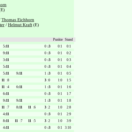
orn
(E)
/
Thomas Eichhorn
ter
/
Helmut Kraft
(E)
Punkte
Stand
5
:11
0
:3
0:1
0:1
9
:11
0
:3
0:1
0:2
3
:11
0
:3
0:1
0:3
5
:11
0
:3
0:1
0:4
5
:11
9
:11
1
:3
0:1
0:5
11
:8
3
:0
1:0
1:5
11
:4
6
:11
1
:3
0:1
1:6
6
:11
0
:3
0:1
1:7
9
:11
9
:11
1
:3
0:1
1:8
11
:7
8
:11
11
:6
3
:2
1:0
2:8
4
:11
0
:3
0:1
2:9
8
:11
11
:7
11
:5
3
:2
1:0
3:9
4
:11
0
:3
0:1
3:10