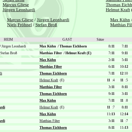
Marcus Gliese
Thomas Eichh
Jürgen Leonhardi
Helmut Kraft
Marcus Gliese
/
Jürgen Leonhardi
Max Kühn
Niels Fröhnel
/
Stefan Broß
Matthias Fil
HEIM
GAST
Sätze
/
Jürgen Leonhardi
Max Kühn
/
Thomas Eichhorn
8
:11
7
:11
Stefan Broß
Matthias Filter
/
Helmut Kraft (E)
7
:11
9
:11
Max Kühn
2
:11
5
:11
Matthias Filter
6
:11
10
:12
di
Thomas Eichhorn
7
:11
12
:10
Helmut Kraft
(E)
11
:4
11
:5
Matthias Filter
3
:11
8
:11
Thomas Eichhorn
9
:11
3
:11
Max Kühn
7
:11
11
:8
rdi
Helmut Kraft
(E)
11
:7
8
:11
Max Kühn
11
:13
12
:14
rdi
Matthias Filter
3
:11
11
:7
Thomas Eichhorn
8
:11
11
:13