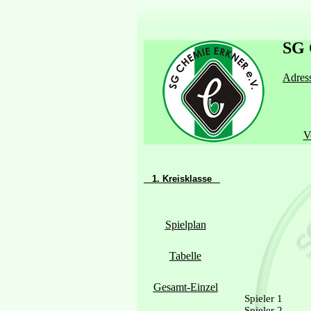
SG 
Adress
V
1. Kreisklasse
Spielplan
Tabelle
Gesamt-Einzel
Spieler 1
Spieler 2