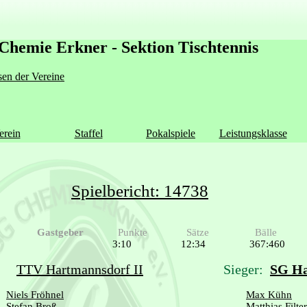
Chemie Erkner - Sektion Tischtennis
en der Vereine
erein
Staffel
Pokalspiele
Leistungsklasse
Spielbericht: 14738
Gastgeber
Punkte
Sätze
Bälle
3:10
12:34
367:460
TTV Hartmannsdorf II
Sieger:
SG Ha
Niels Fröhnel
Max Kühn
Stefan Broß
Matthias Filter