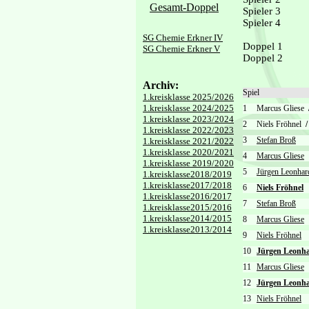
Gesamt-Doppel
Spieler 3
Spieler 4
SG Chemie Erkner IV
Doppel 1
SG Chemie Erkner V
Doppel 2
Archiv:
Spiel
1.kreisklasse 2025/2026
1.kreisklasse 2024/2025
1
Marcus Gliese
1.kreisklasse 2023/2024
2
Niels Fröhnel
/
1.kreisklasse 2022/2023
3
Stefan Broß
1.kreisklasse 2021/2022
1.kreisklasse 2020/2021
4
Marcus Gliese
1.kreisklasse 2019/2020
5
Jürgen Leonhar
1.kreisklasse2018/2019
1.kreisklasse2017/2018
6
Niels Fröhnel
1.kreisklasse2016/2017
7
Stefan Broß
1.kreisklasse2015/2016
1.kreisklasse2014/2015
8
Marcus Gliese
1.kreisklasse2013/2014
9
Niels Fröhnel
10
Jürgen Leonha
11
Marcus Gliese
12
Jürgen Leonha
13
Niels Fröhnel