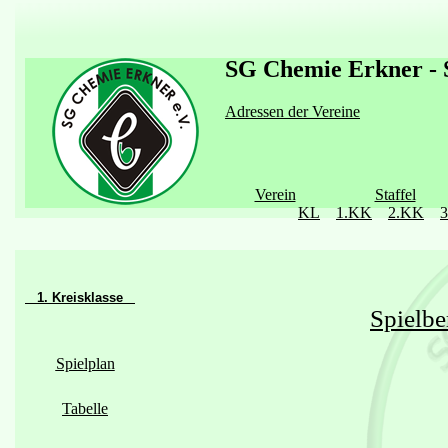
SG Chemie Erkner - S
Adressen der Vereine
Verein
Staffel
KL
1.KK
2.KK
1. Kreisklasse
Spielbe
Spielplan
Tabelle