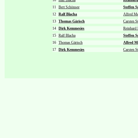
10
Ralf Blacha
Reinhard
11
Bert Schönsee
Steffen 
12
Ralf Blacha
Alfred M
13
Thomas Gärisch
Carsten S
14
Dirk Kemmesies
Reinhard 
15
Ralf Blacha
Steffen 
16
Thomas Gärisch
Alfred M
17
Dirk Kemmesies
Carsten S