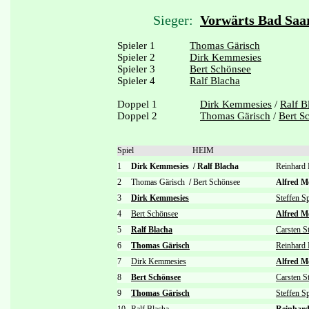
Sieger:
Vorwärts Bad Saa
Spieler 1
Thomas Gärisch
Spieler 2
Dirk Kemmesies
Spieler 3
Bert Schönsee
Spieler 4
Ralf Blacha
Doppel 1
Dirk Kemmesies
/
Ralf B
Doppel 2
Thomas Gärisch
/
Bert S
Spiel
HEIM
1
Dirk Kemmesies
/
Ralf Blacha
Reinhard
2
Thomas Gärisch
/
Bert Schönsee
Alfred 
3
Dirk Kemmesies
Steffen S
4
Bert Schönsee
Alfred M
5
Ralf Blacha
Carsten S
6
Thomas Gärisch
Reinhard 
7
Dirk Kemmesies
Alfred M
8
Bert Schönsee
Carsten S
9
Thomas Gärisch
Steffen S