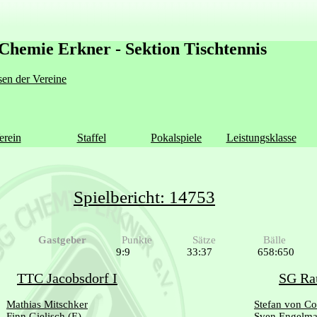
Chemie Erkner - Sektion Tischtennis
en der Vereine
erein
Staffel
Pokalspiele
Leistungsklasse
Spielbericht: 14753
Gastgeber
Punkte
Sätze
Bälle
9:9
33:37
658:650
TTC Jacobsdorf I
SG Ra
Mathias Mitschker
Stefan von Co
Finn Gielisch
(E)
Sven Engelm