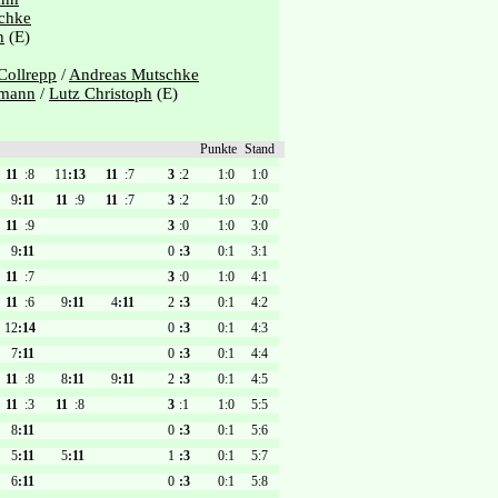
chke
h
(E)
Collrepp
/
Andreas Mutschke
lmann
/
Lutz Christoph
(E)
Punkte
Stand
11
:8
11
:13
11
:7
3
:2
1:0
1:0
9
:11
11
:9
11
:7
3
:2
1:0
2:0
11
:9
3
:0
1:0
3:0
9
:11
0
:3
0:1
3:1
11
:7
3
:0
1:0
4:1
11
:6
9
:11
4
:11
2
:3
0:1
4:2
12
:14
0
:3
0:1
4:3
7
:11
0
:3
0:1
4:4
11
:8
8
:11
9
:11
2
:3
0:1
4:5
11
:3
11
:8
3
:1
1:0
5:5
8
:11
0
:3
0:1
5:6
5
:11
5
:11
1
:3
0:1
5:7
6
:11
0
:3
0:1
5:8