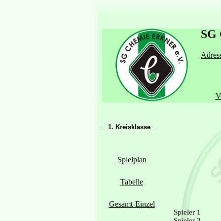
SG 
Adress
V
1. Kreisklasse
Spielplan
Tabelle
Gesamt-Einzel
Spieler 1
Spieler 2