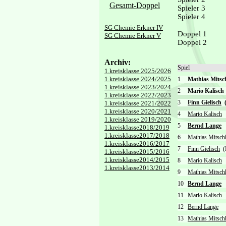
Gesamt-Doppel
Spieler 3
Spieler 4
SG Chemie Erkner IV
Doppel 1
SG Chemie Erkner V
Doppel 2
Archiv:
Spiel
1.kreisklasse 2025/2026
1.kreisklasse 2024/2025
1
Mathias Mits
1.kreisklasse 2023/2024
2
Mario Kalisc
1.kreisklasse 2022/2023
3
Finn Gielisch
(
1.kreisklasse 2021/2022
1.kreisklasse 2020/2021
4
Mario Kalisch
1.kreisklasse 2019/2020
5
Bernd Lange
1.kreisklasse2018/2019
1.kreisklasse2017/2018
6
Mathias Mitsch
1.kreisklasse2016/2017
7
Finn Gielisch
(
1.kreisklasse2015/2016
1.kreisklasse2014/2015
8
Mario Kalisch
1.kreisklasse2013/2014
9
Mathias Mitsch
10
Bernd Lange
11
Mario Kalisch
12
Bernd Lange
13
Mathias Mitsch