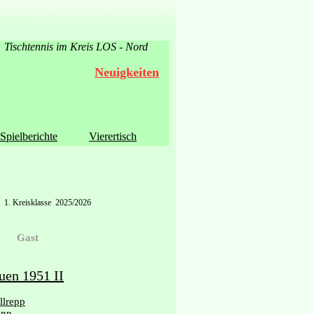
Tischtennis im Kreis LOS - Nord
Neuigkeiten
Spielberichte
Vierertisch
1. Kreisklasse 2025/2026
Gast
uen 1951 II
llrepp
ann