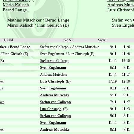
Mario Kalisch
Andreas Muts
Bernd Lange
Lutz Christop
Mathias Mitschker
/
Bernd Lange
Stefan von 
Mario Kalisch
/
Finn Gielisch
(E)
Sven Enge
HEIM
GAST
Sätze
chker
/
Bernd Lange
Stefan von Collrepp
/
Andreas Mutschke
9
:11
11
:6
h
/
Finn Gielisch (E)
Sven Engelmann
/
Lutz Christoph (E)
9
:11
11
:8
E)
Stefan von Collrepp
11
:9
12
:10
Sven Engelmann
6
:11
7
:11
Andreas Mutschke
11
:4
11
:7
ker
Lutz Christoph
(E)
17
:19
12
:10
E)
Sven Engelmann
9
:11
7
:11
Andreas Mutschke
5
:11
9
:11
ker
Stefan von Collrepp
7
:11
11
:7
Lutz Christoph
(E)
9
:11
11
:3
Stefan von Collrepp
9
:11
8
:11
Sven Engelmann
11
:5
8
:11
ker
Andreas Mutschke
8
:11
7
:11