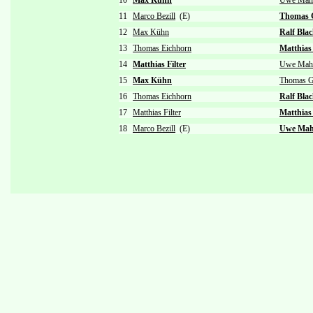
10
Max Kühn
Uwe Mah
11
Marco Bezill
(E)
Thomas 
12
Max Kühn
Ralf Bla
13
Thomas Eichhorn
Matthias
14
Matthias Filter
Uwe Mah
15
Max Kühn
Thomas G
16
Thomas Eichhorn
Ralf Bla
17
Matthias Filter
Matthias
18
Marco Bezill
(E)
Uwe Mah