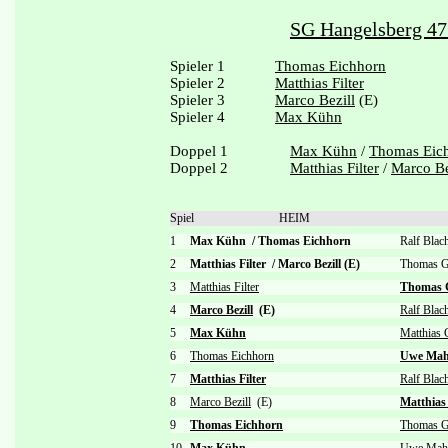
SG Hangelsberg 47
Spieler 1
Thomas Eichhorn
Spieler 2
Matthias Filter
Spieler 3
Marco Bezill
(E)
Spieler 4
Max Kühn
Doppel 1
Max Kühn
/
Thomas Eic
Doppel 2
Matthias Filter
/
Marco Be
Spiel
HEIM
1
Max Kühn
/
Thomas Eichhorn
Ralf Bla
2
Matthias Filter
/
Marco Bezill (E)
Thomas G
3
Matthias Filter
Thomas 
4
Marco Bezill
(E)
Ralf Blac
5
Max Kühn
Matthias 
6
Thomas Eichhorn
Uwe Mah
7
Matthias Filter
Ralf Blac
8
Marco Bezill
(E)
Matthias
9
Thomas Eichhorn
Thomas G