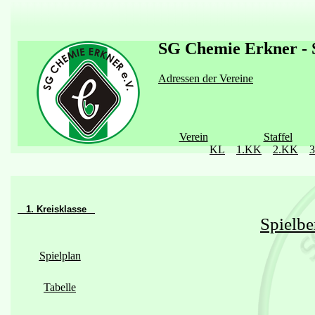
SG Chemie Erkner - S
Adressen der Vereine
Verein
Staffel
KL
1.KK
2.KK
1. Kreisklasse
Spielbe
Spielplan
Tabelle