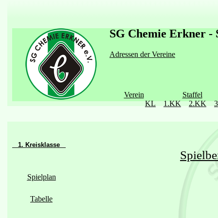
SG Chemie Erkner - S
Adressen der Vereine
Verein
Staffel
KL
1.KK
2.KK
1. Kreisklasse
Spielbe
Spielplan
Tabelle