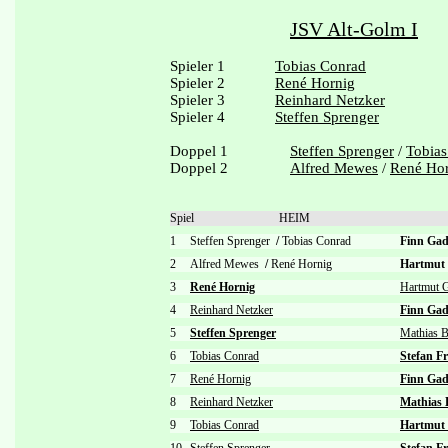
JSV Alt-Golm I
Spieler 1
Tobias Conrad
Spieler 2
René Hornig
Spieler 3
Reinhard Netzker
Spieler 4
Steffen Sprenger
Doppel 1
Steffen Sprenger
/
Tobias
Doppel 2
Alfred Mewes
/
René Ho
Spiel
HEIM
1
Steffen Sprenger
/
Tobias Conrad
Finn Ga
2
Alfred Mewes
/
René Hornig
Hartmut
3
René Hornig
Hartmut G
4
Reinhard Netzker
Finn Gad
5
Steffen Sprenger
Mathias 
6
Tobias Conrad
Stefan Fr
7
René Hornig
Finn Gad
8
Reinhard Netzker
Mathias
9
Tobias Conrad
Hartmut 