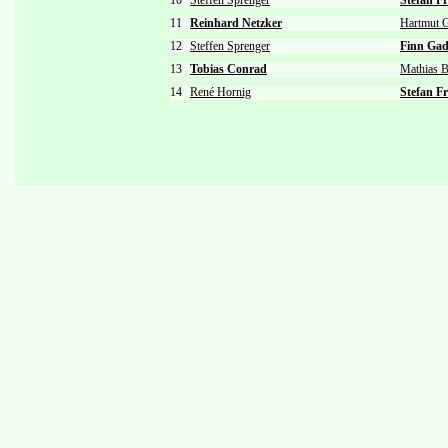
10
Steffen Sprenger
Stefan Fr
11
Reinhard Netzker
Hartmut G
12
Steffen Sprenger
Finn Gad
13
Tobias Conrad
Mathias 
14
René Hornig
Stefan Fr