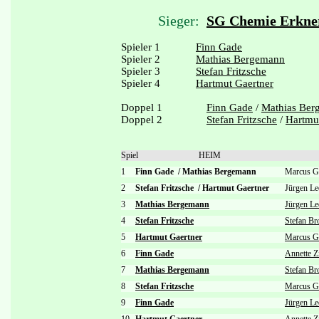
Sieger:
SG Chemie Erkne
Spieler 1
Finn Gade
Spieler 2
Mathias Bergemann
Spieler 3
Stefan Fritzsche
Spieler 4
Hartmut Gaertner
Doppel 1
Finn Gade
/
Mathias Ber
Doppel 2
Stefan Fritzsche
/
Hartmu
Spiel
HEIM
1
Finn Gade
/
Mathias Bergemann
Marcus G
2
Stefan Fritzsche
/
Hartmut Gaertner
Jürgen L
3
Mathias Bergemann
Jürgen Le
4
Stefan Fritzsche
Stefan Br
5
Hartmut Gaertner
Marcus Gl
6
Finn Gade
Annette Z
7
Mathias Bergemann
Stefan Br
8
Stefan Fritzsche
Marcus Gl
9
Finn Gade
Jürgen Le