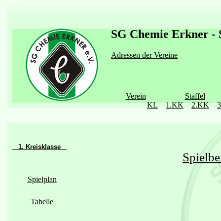
SG Chemie Erkner - S
Adressen der Vereine
Verein
Staffel
KL
1.KK
2.KK
1. Kreisklasse
Spielbe
Spielplan
Tabelle