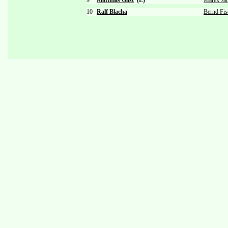
9
Matthias Gast
(E)
Marek Ja
10
Ralf Blacha
Bernd Fis