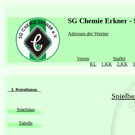
SG Chemie Erkner - S
Adressen der Vereine
Verein
Staffel
KL
1.KK
2.KK
1. Kreisklasse
Spielbe
Spielplan
Tabelle