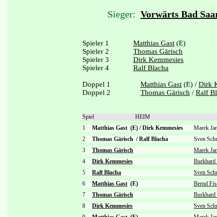
Sieger:
Vorwärts Bad Saa
Spieler 1
Matthias Gast
(E)
Spieler 2
Thomas Gärisch
Spieler 3
Dirk Kemmesies
Spieler 4
Ralf Blacha
Doppel 1
Matthias Gast
(E) /
Dirk 
Doppel 2
Thomas Gärisch
/
Ralf B
Spiel
HEIM
1
Matthias Gast (E)
/
Dirk Kemmesies
Marek Ja
2
Thomas Gärisch
/
Ralf Blacha
Sven Sch
3
Thomas Gärisch
Marek Ja
4
Dirk Kemmesies
Burkhard 
5
Ralf Blacha
Sven Schn
6
Matthias Gast
(E)
Bernd Fis
7
Thomas Gärisch
Burkhard 
8
Dirk Kemmesies
Sven Schn