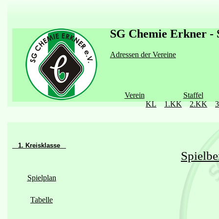
SG Chemie Erkner - S
Adressen der Vereine
Verein
Staffel
KL
1.KK
2.KK
1. Kreisklasse
Spielbe
Spielplan
Tabelle