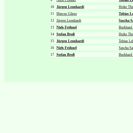
9
Niels Fröhnel
Tobias 
10
Jürgen Leonhardi
Heike Th
11
Marcus Gliese
Tobias 
12
Jürgen Leonhardi
Sascha 
13
Niels Fröhnel
Burkhard 
14
Stefan Broß
Heike Th
15
Jürgen Leonhardi
Tobias L
16
Niels Fröhnel
Sascha S
17
Stefan Broß
Burkhard 