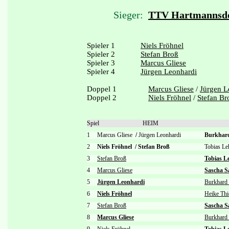
Sieger:
TTV Hartmannsdo
Spieler 1
Niels Fröhnel
Spieler 2
Stefan Broß
Spieler 3
Marcus Gliese
Spieler 4
Jürgen Leonhardi
Doppel 1
Marcus Gliese
/
Jürgen L
Doppel 2
Niels Fröhnel
/
Stefan Br
Spiel
HEIM
1
Marcus Gliese
/
Jürgen Leonhardi
Burkhar
2
Niels Fröhnel
/
Stefan Broß
Tobias L
3
Stefan Broß
Tobias 
4
Marcus Gliese
Sascha 
5
Jürgen Leonhardi
Burkhard 
6
Niels Fröhnel
Heike Th
7
Stefan Broß
Sascha 
8
Marcus Gliese
Burkhard 