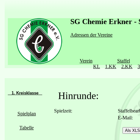
SG Chemie Erkner - S
Adressen der Vereine
Verein
Staffel
KL
1.KK
2.KK
Hinrunde:
1. Kreisklasse
Spielzeit:
Staffelbear
Spielplan
E-Mail:
Tabelle
Als XLS