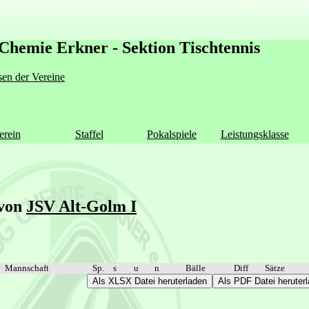
Chemie Erkner - Sektion Tischtennis
en der Vereine
erein
Staffel
Pokalspiele
Leistungsklasse
 von
JSV Alt-Golm I
Mannschaft
Sp.
s
u
n
Bälle
Diff
Sätze
Als XLSX Datei heruterladen
Als PDF Datei heruter