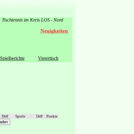
Tischtennis im Kreis LOS - Nord
Neuigkeiten
Spielberichte
Vierertisch
Diff
Spiele
Diff
Punkte
laden