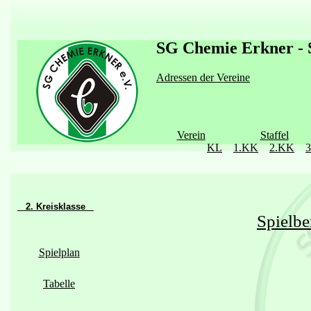
SG Chemie Erkner - S
Adressen der Vereine
Verein
Staffel
KL
1.KK
2.KK
2. Kreisklasse
Spielbe
Spielplan
Tabelle