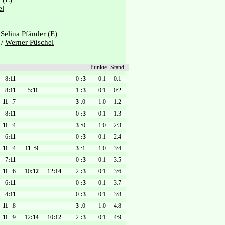
el
/
Selina Pfänder
(E)
/
Werner Püschel
Punkte
Stand
8
:11
0
:3
0:1
0:1
8
:11
5
:11
1
:3
0:1
0:2
11
:7
3
:0
1:0
1:2
8
:11
0
:3
0:1
1:3
11
:4
3
:0
1:0
2:3
6
:11
0
:3
0:1
2:4
11
:4
11
:9
3
:1
1:0
3:4
7
:11
0
:3
0:1
3:5
11
:6
10
:12
12
:14
2
:3
0:1
3:6
6
:11
0
:3
0:1
3:7
4
:11
0
:3
0:1
3:8
11
:8
3
:0
1:0
4:8
11
:9
12
:14
10
:12
2
:3
0:1
4:9