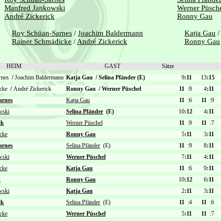
Manfred Jankowski
Werner Püsch
André Zickerick
Ronny Gau
Roy Schüan-Sarnes
/
Joachim Baldermann
Katja Gau
Rainer Schmädicke
/
André Zickerick
Ronny Gau
HEIM
GAST
Sätze
arnes
/
Joachim Baldermann
Katja Gau
/
Selina Pfänder (E)
9
:11
13
:15
icke
/
André Zickerick
Ronny Gau
/
Werner Püschel
11
:9
4
:11
arnes
Katja Gau
11
:6
11
:9
wski
Selina Pfänder
(E)
10
:12
4
:11
ck
Werner Püschel
11
:9
11
:7
cke
Ronny Gau
5
:11
3
:11
arnes
Selina Pfänder
(E)
11
:9
8
:11
wski
Werner Püschel
7
:11
4
:11
cke
Katja Gau
11
:6
9
:11
k
Ronny Gau
10
:12
6
:11
wski
Katja Gau
2
:11
3
:11
ck
Selina Pfänder
(E)
11
:4
11
:6
cke
Werner Püschel
5
:11
11
:7