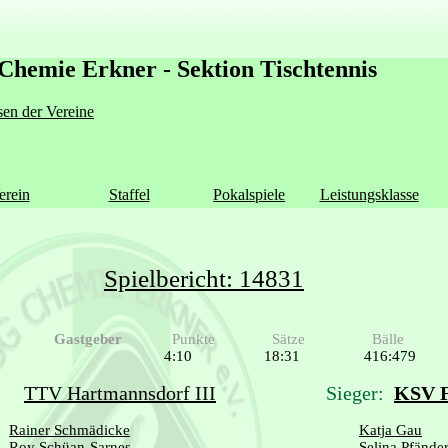
Chemie Erkner - Sektion Tischtennis
en der Vereine
erein
Staffel
Pokalspiele
Leistungsklasse
Spielbericht: 14831
Gastgeber
Punkte
Sätze
Bälle
4:10
18:31
416:479
TTV Hartmannsdorf III
Sieger:
KSV F
Rainer Schmädicke
Katja Gau
Roy Schüan-Sarnes
Selina Pfände