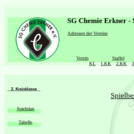
SG Chemie Erkner - S
Adressen der Vereine
Verein
Staffel
KL
1.KK
2.KK
2. Kreisklasse
Spielbe
Spielplan
Tabelle