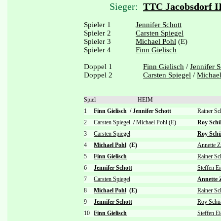
Sieger:
TTC Jacobsdorf I
Spieler 1
Jennifer Schott
Spieler 2
Carsten Spiegel
Spieler 3
Michael Pohl
(E)
Spieler 4
Finn Gielisch
Doppel 1
Finn Gielisch
/
Jennifer S
Doppel 2
Carsten Spiegel
/
Michael
Spiel
HEIM
1
Finn Gielisch
/
Jennifer Schott
Rainer S
2
Carsten Spiegel
/
Michael Pohl (E)
Roy Sch
3
Carsten Spiegel
Roy Schü
4
Michael Pohl
(E)
Annette Z
5
Finn Gielisch
Rainer S
6
Jennifer Schott
Steffen Ei
7
Carsten Spiegel
Annette 
8
Michael Pohl
(E)
Rainer S
9
Jennifer Schott
Roy Schü
10
Finn Gielisch
Steffen Ei