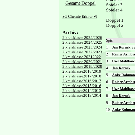
Gesamt-Doppel
Spieler 3
Spieler 4
SG Chemie Erkner VI
Doppel 1
Doppel 2
Archiv:
2.kreisklasse 2025/2026
Spiel
2.kreisklasse 2024/2025
2.kreisklasse 2023/2024
1
Jan Kornek
/
2.kreisklasse 2022/2023
2
Rainer Armbr
2.kreisklasse 20212022
3
Uwe Mahlkow
2.kreisklasse 2020/2021
2.kreisklasse 2019/2020
4
Jan Kornek
2.kreisklasse2018/2019
5
Anke Rohma
2.kreisklasse2017/2018
2.kreisklasse2016/2017
6
Rainer Armbr
2.kreisklasse2015/2016
7
Uwe Mahlkow
2.kreisklasse2014/2015
2.kreisklasse2013/2014
8
Jan Kornek
9
Rainer Armbr
10
Anke Rohma