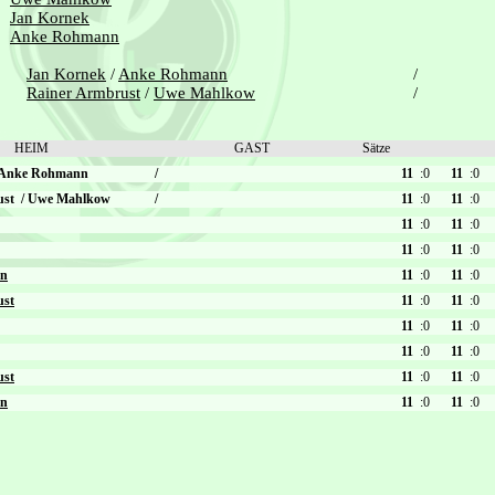
Jan Kornek
Anke Rohmann
Jan Kornek
/
Anke Rohmann
/
Rainer Armbrust
/
Uwe Mahlkow
/
HEIM
GAST
Sätze
Anke Rohmann
/
11
:0
11
:0
ust
/
Uwe Mahlkow
/
11
:0
11
:0
11
:0
11
:0
11
:0
11
:0
nn
11
:0
11
:0
ust
11
:0
11
:0
11
:0
11
:0
11
:0
11
:0
ust
11
:0
11
:0
nn
11
:0
11
:0