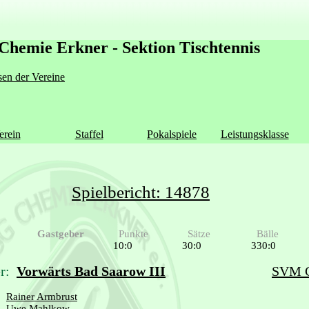
Chemie Erkner - Sektion Tischtennis
en der Vereine
erein
Staffel
Pokalspiele
Leistungsklasse
Spielbericht: 14878
Gastgeber
Punkte
Sätze
Bälle
10:0
30:0
330:0
r:
Vorwärts Bad Saarow III
SVM G
Rainer Armbrust
Uwe Mahlkow