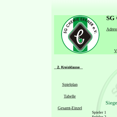
SG 
Adress
V
2. Kreisklasse
Spielplan
Tabelle
Siege
Gesamt-Einzel
Spieler 1
Spieler 2