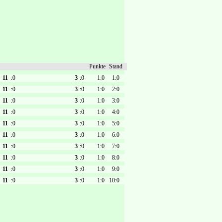
Punkte
Stand
11
:0
3
:0
1:0
1:0
11
:0
3
:0
1:0
2:0
11
:0
3
:0
1:0
3:0
11
:0
3
:0
1:0
4:0
11
:0
3
:0
1:0
5:0
11
:0
3
:0
1:0
6:0
11
:0
3
:0
1:0
7:0
11
:0
3
:0
1:0
8:0
11
:0
3
:0
1:0
9:0
11
:0
3
:0
1:0
10:0