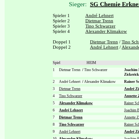
Sieger:
SG Chemie Erkne
Spieler 1
André Lehnert
Spieler 2
Dietmar Trenn
Spieler 3
Tino Schwarzer
Spieler 4
Alexander Klimakow
Doppel 1
Dietmar Trenn
/
Tino Sch
Doppel 2
André Lehnert
/
Alexand
Spiel
HEIM
1
Dietmar Trenn
/
Tino Schwarzer
Joachim
Zickerick
2
André Lehnert
/
Alexander Klimakow
Rainer 
3
Dietmar Trenn
André Zi
4
Tino Schwarzer
Annette 
5
Alexander Klimakow
Rainer S
6
André Lehnert
Joachim 
7
Dietmar Trenn
Annette Z
8
Tino Schwarzer
Rainer S
9
André Lehnert
André Zi
10
Alexander Klimakow
Joachim 