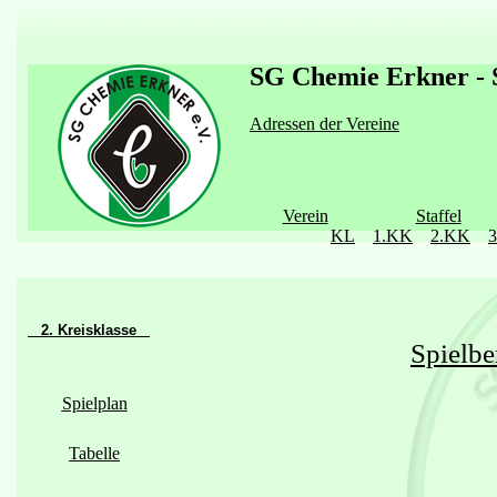
SG Chemie Erkner - S
Adressen der Vereine
Verein
Staffel
KL
1.KK
2.KK
2. Kreisklasse
Spielbe
Spielplan
Tabelle