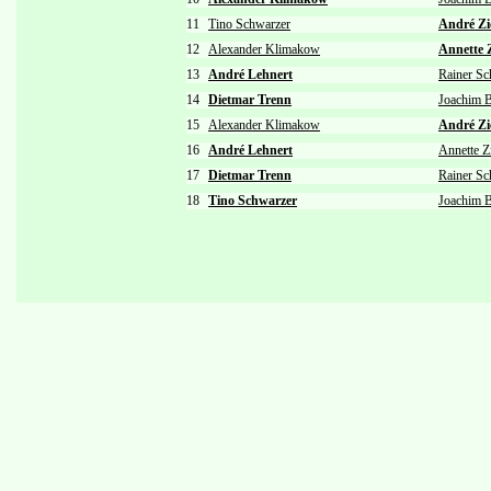
11
Tino Schwarzer
André Zi
12
Alexander Klimakow
Annette 
13
André Lehnert
Rainer S
14
Dietmar Trenn
Joachim 
15
Alexander Klimakow
André Zi
16
André Lehnert
Annette Z
17
Dietmar Trenn
Rainer S
18
Tino Schwarzer
Joachim 