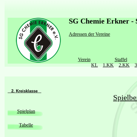
SG Chemie Erkner - S
Adressen der Vereine
Verein
Staffel
KL
1.KK
2.KK
2. Kreisklasse
Spielbe
Spielplan
Tabelle