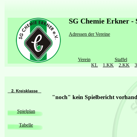
SG Chemie Erkner - S
Adressen der Vereine
Verein
Staffel
KL
1.KK
2.KK
2. Kreisklasse
"noch" kein Spielbericht vorhan
Spielplan
Tabelle