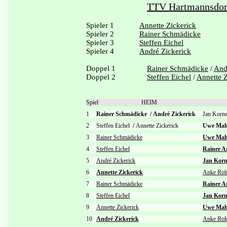
TTV Hartmannsdorf
Spieler 1
Annette Zickerick
Spieler 2
Rainer Schmädicke
Spieler 3
Steffen Eichel
Spieler 4
André Zickerick
Doppel 1
Rainer Schmädicke
/
And
Doppel 2
Steffen Eichel
/
Annette Z
Spiel
HEIM
1
Rainer Schmädicke
/
André Zickerick
Jan Kor
2
Steffen Eichel
/
Annette Zickerick
Uwe Ma
3
Rainer Schmädicke
Uwe Mah
4
Steffen Eichel
Rainer A
5
André Zickerick
Jan Kor
6
Annette Zickerick
Anke Ro
7
Rainer Schmädicke
Rainer A
8
Steffen Eichel
Jan Kor
9
Annette Zickerick
Uwe Mah
10
André Zickerick
Anke Ro