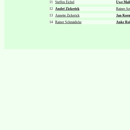
11
Steffen Eichel
Uwe Mah
12
André Zickerick
Rainer Ar
13
Annette Zickerick
Jan Kor
14
Rainer Schmädicke
Anke R