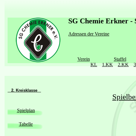
SG Chemie Erkner - S
Adressen der Vereine
Verein
Staffel
KL
1.KK
2.KK
2. Kreisklasse
Spielbe
Spielplan
Tabelle