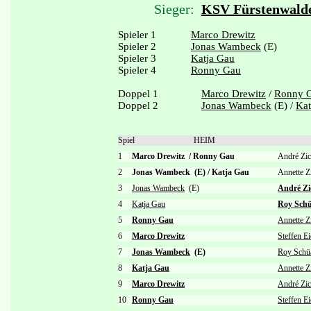
Sieger:
KSV Fürstenwalde
Spieler 1
Marco Drewitz
Spieler 2
Jonas Wambeck
(E)
Spieler 3
Katja Gau
Spieler 4
Ronny Gau
Doppel 1
Marco Drewitz
/
Ronny 
Doppel 2
Jonas Wambeck
(E) /
Kat
Spiel
HEIM
1
Marco Drewitz
/
Ronny Gau
André Zi
2
Jonas Wambeck (E)
/
Katja Gau
Annette Z
3
Jonas Wambeck
(E)
André Zi
4
Katja Gau
Roy Schü
5
Ronny Gau
Annette Z
6
Marco Drewitz
Steffen Ei
7
Jonas Wambeck
(E)
Roy Schü
8
Katja Gau
Annette Z
9
Marco Drewitz
André Zic
10
Ronny Gau
Steffen Ei