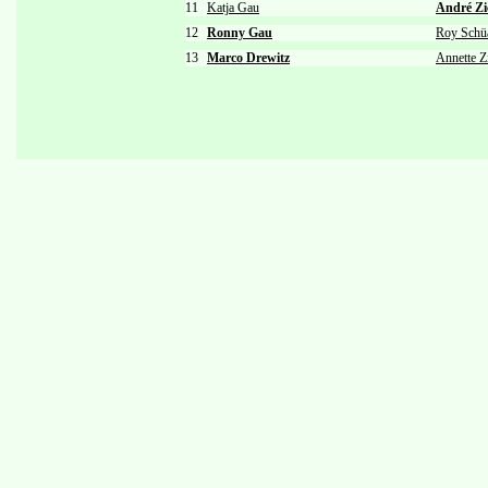
11
Katja Gau
André Zi
12
Ronny Gau
Roy Schü
13
Marco Drewitz
Annette Z