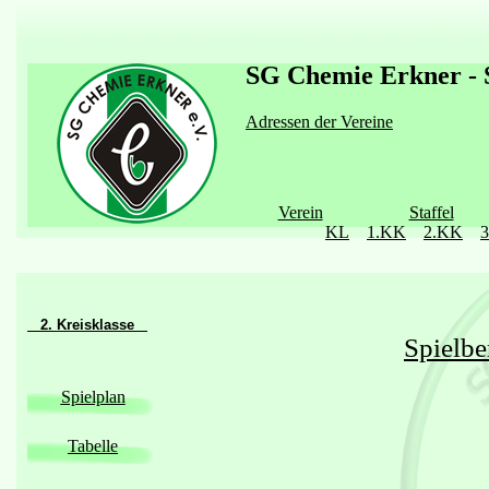
SG Chemie Erkner - S
Adressen der Vereine
Verein
Staffel
KL
1.KK
2.KK
2. Kreisklasse
Spielbe
Spielplan
Tabelle