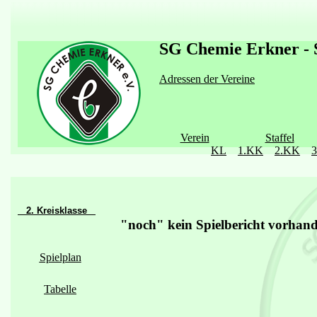
SG Chemie Erkner - S
Adressen der Vereine
Verein
Staffel
KL
1.KK
2.KK
2. Kreisklasse
"noch" kein Spielbericht vorhan
Spielplan
Tabelle