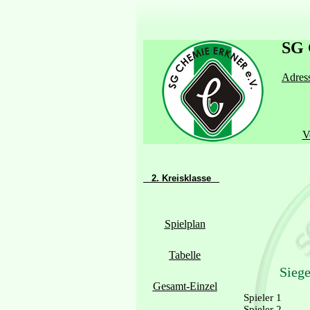
SG 
Adress
V
2. Kreisklasse
Spielplan
Tabelle
Siege
Gesamt-Einzel
Spieler 1
Spieler 2