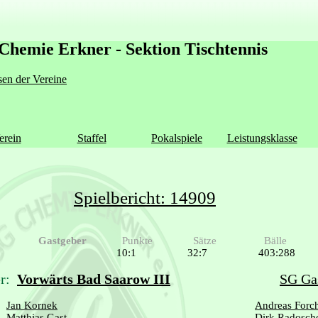
Chemie Erkner - Sektion Tischtennis
en der Vereine
erein
Staffel
Pokalspiele
Leistungsklasse
Spielbericht: 14909
Gastgeber
Punkte
Sätze
Bälle
10:1
32:7
403:288
r:
Vorwärts Bad Saarow III
SG Gas
Jan Kornek
Andreas Forc
Matthias Gast
Dirk Radosch