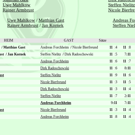
Uwe Mahlkow
Steffen Nielitz
Rainer Armbrust
Nicole Bierfr
Uwe Mahlkow
/
Matthias Gast
Andreas Fo
Rainer Armbrust
/
Jan Kornek
Steffen Niel
HEIM
GAST
Sätze
w
/
Matthias Gast
Andreas Forchheim
/
Nicole Bierfreund
11
:4
11
:8
ust
/
Jan Kornek
Steffen Nielitz
/
Dirk Radoschowski
11
:5
7
:11
Andreas Forchheim
11
:6
11
:7
Dirk Radoschowski
11
:6
8
:11
ust
Steffen Nielitz
11
:9
11
:6
Nicole Bierfreund
11
:3
11
:5
Dirk Radoschowski
11
:3
11
:4
Steffen Nielitz
11
:7
2
:11
Andreas Forchheim
9
:11
7
:11
ust
Nicole Bierfreund
11
:3
11
:4
Andreas Forchheim
11
:8
11
:4