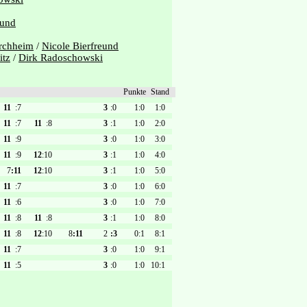
eund
rchheim
/
Nicole Bierfreund
itz
/
Dirk Radoschowski
Punkte
Stand
11
:7
3
:0
1:0
1:0
11
:7
11
:8
3
:1
1:0
2:0
11
:9
3
:0
1:0
3:0
11
:9
12
:10
3
:1
1:0
4:0
7
:11
12
:10
3
:1
1:0
5:0
11
:7
3
:0
1:0
6:0
11
:6
3
:0
1:0
7:0
11
:8
11
:8
3
:1
1:0
8:0
11
:8
12
:10
8
:11
2
:3
0:1
8:1
11
:7
3
:0
1:0
9:1
11
:5
3
:0
1:0
10:1