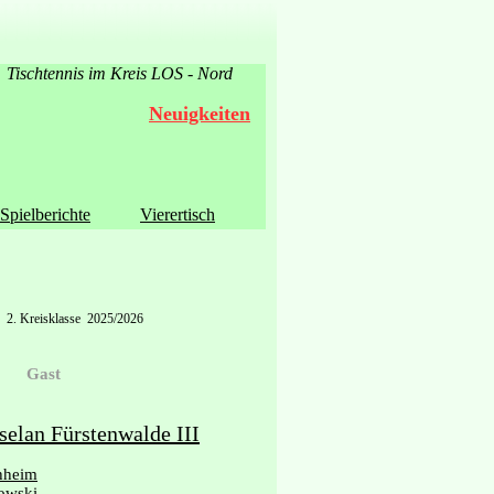
Tischtennis im Kreis LOS - Nord
Neuigkeiten
Spielberichte
Vierertisch
2. Kreisklasse 2025/2026
Gast
elan Fürstenwalde III
hheim
owski