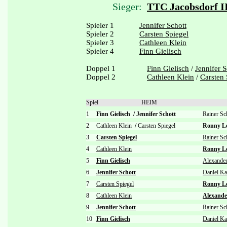
Sieger:
TTC Jacobsdorf I
Spieler 1
Jennifer Schott
Spieler 2
Carsten Spiegel
Spieler 3
Cathleen Klein
Spieler 4
Finn Gielisch
Doppel 1
Finn Gielisch
/
Jennifer S
Doppel 2
Cathleen Klein
/
Carsten 
Spiel
HEIM
1
Finn Gielisch
/
Jennifer Schott
Rainer S
2
Cathleen Klein
/
Carsten Spiegel
Ronny 
3
Carsten Spiegel
Rainer Sc
4
Cathleen Klein
Ronny L
5
Finn Gielisch
Alexande
6
Jennifer Schott
Daniel Ka
7
Carsten Spiegel
Ronny L
8
Cathleen Klein
Alexande
9
Jennifer Schott
Rainer Sc
10
Finn Gielisch
Daniel Ka