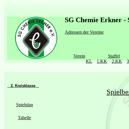
SG Chemie Erkner - S
Adressen der Vereine
Verein
Staffel
KL
1.KK
2.KK
2. Kreisklasse
Spielbe
Spielplan
Tabelle