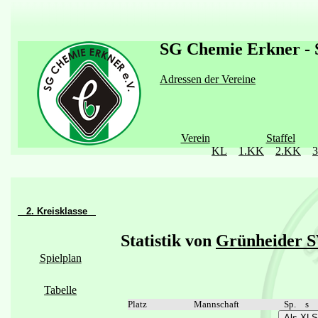
SG Chemie Erkner - S
Adressen der Vereine
Verein
Staffel
KL
1.KK
2.KK
2. Kreisklasse
Statistik von
Grünheider S
Spielplan
Tabelle
Platz
Mannschaft
Sp.
s
Als XLS