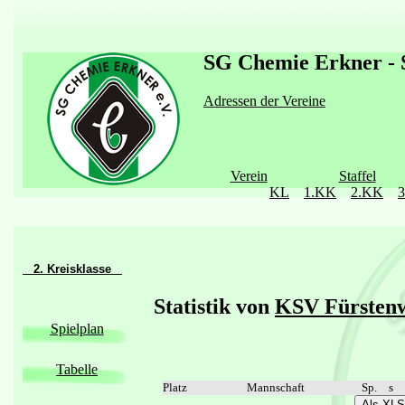
SG Chemie Erkner - S
Adressen der Vereine
Verein
Staffel
KL
1.KK
2.KK
2. Kreisklasse
Statistik von
KSV Fürstenw
Spielplan
Tabelle
Platz
Mannschaft
Sp.
s
Als XLS