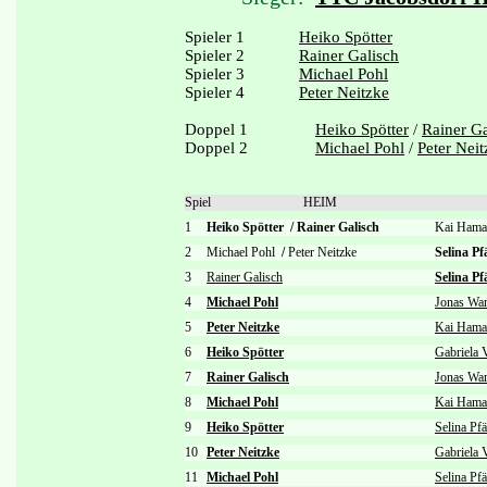
Spieler 1
Heiko Spötter
Spieler 2
Rainer Galisch
Spieler 3
Michael Pohl
Spieler 4
Peter Neitzke
Doppel 1
Heiko Spötter
/
Rainer Ga
Doppel 2
Michael Pohl
/
Peter Neit
Spiel
HEIM
1
Heiko Spötter
/
Rainer Galisch
Kai Ham
2
Michael Pohl
/
Peter Neitzke
Selina P
3
Rainer Galisch
Selina P
4
Michael Pohl
Jonas Wa
5
Peter Neitzke
Kai Hama
6
Heiko Spötter
Gabriela 
7
Rainer Galisch
Jonas Wa
8
Michael Pohl
Kai Hama
9
Heiko Spötter
Selina Pf
10
Peter Neitzke
Gabriela 
11
Michael Pohl
Selina Pf