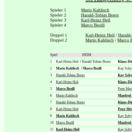
Spieler 1
Mario Kahlisch
Spieler 2
Harald-Tobias Boers
Spieler 3
Karl-Heinz Heil
Spieler 4
Marco Bezill
Doppel 1
Karl-Heinz Heil
/
Harald
Doppel 2
Mario Kahlisch
/
Marco B
Spiel
HEIM
1
Karl-Heinz Heil
/
Harald-Tobias Boers
Klaus-Di
2
Mario Kahlisch
/
Marco Bezill
Kay Sch
3
Harald-Tobias Boers
Kay Sch
4
Karl-Heinz Heil
Klaus-Di
5
Marco Bezill
Peter Me
6
Mario Kahlisch
Manfred
7
Harald-Tobias Boers
Klaus-Di
8
Karl-Heinz Heil
Peter Me
9
Mario Kahlisch
Kay Schy
10
Marco Bezill
Manfred
11
Karl-Heinz Heil
Kay Schy