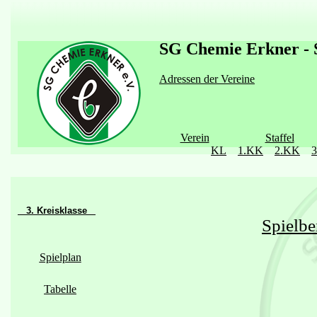
SG Chemie Erkner - S
Adressen der Vereine
Verein
Staffel
KL
1.KK
2.KK
3. Kreisklasse
Spielbe
Spielplan
Tabelle