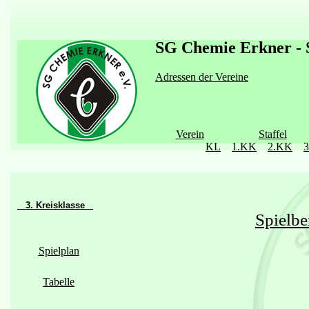
SG Chemie Erkner - S
Adressen der Vereine
Verein
Staffel
KL
1.KK
2.KK
3. Kreisklasse
Spielbe
Spielplan
Tabelle