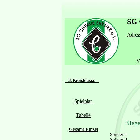
SG 
Adress
V
3. Kreisklasse
Spielplan
Tabelle
Siege
Gesamt-Einzel
Spieler 1
Spieler 2