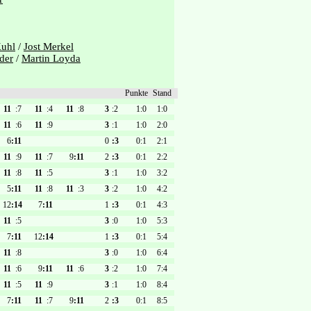
Kuhl
/
Jost Merkel
der
/
Martin Loyda
Punkte
Stand
11
:7
11
:4
11
:8
3
:2
1:0
1:0
11
:6
11
:9
3
:1
1:0
2:0
6
:11
0
:3
0:1
2:1
11
:9
11
:7
9
:11
2
:3
0:1
2:2
11
:8
11
:5
3
:1
1:0
3:2
5
:11
11
:8
11
:3
3
:2
1:0
4:2
12
:14
7
:11
1
:3
0:1
4:3
11
:5
3
:0
1:0
5:3
7
:11
12
:14
1
:3
0:1
5:4
11
:8
3
:0
1:0
6:4
11
:6
9
:11
11
:6
3
:2
1:0
7:4
11
:5
11
:9
3
:1
1:0
8:4
7
:11
11
:7
9
:11
2
:3
0:1
8:5