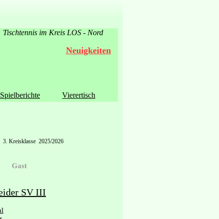
Tischtennis im Kreis LOS - Nord
Neuigkeiten
Spielberichte
Vierertisch
3. Kreisklasse 2025/2026
Gast
ider SV III
hl
r