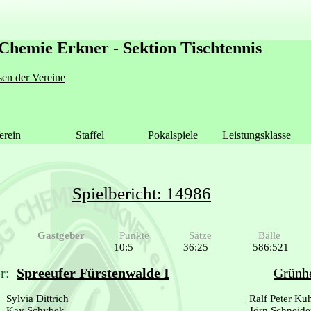
Chemie Erkner - Sektion Tischtennis
en der Vereine
erein
Staffel
Pokalspiele
Leistungsklasse
Spielbericht: 14986
Gastgeber
Punkte
Sätze
Bälle
10:5
36:25
586:521
r:
Spreeufer Fürstenwalde I
Grünhe
Sylvia Dittrich
Ralf Peter Ku
Kay Schybek
Jörn Schneide