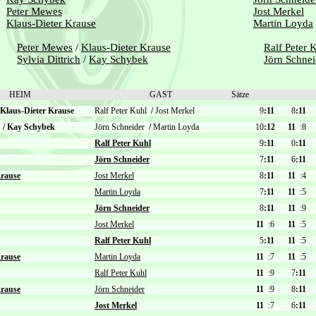
Peter Mewes
Jost Merkel
Klaus-Dieter Krause
Martin Loyda
Peter Mewes
/
Klaus-Dieter Krause
Ralf Peter 
Sylvia Dittrich
/
Kay Schybek
Jörn Schnei
HEIM
GAST
Sätze
Klaus-Dieter Krause
Ralf Peter Kuhl
/
Jost Merkel
9
:11
8
:11
h
/
Kay Schybek
Jörn Schneider
/
Martin Loyda
10
:12
11
:8
Ralf Peter Kuhl
9
:11
0
:11
Jörn Schneider
7
:11
6
:11
Krause
Jost Merkel
8
:11
11
:4
Martin Loyda
7
:11
11
:5
Jörn Schneider
8
:11
11
:9
Jost Merkel
11
:6
11
:5
Ralf Peter Kuhl
5
:11
11
:5
Krause
Martin Loyda
11
:7
11
:5
Ralf Peter Kuhl
11
:9
7
:11
Krause
Jörn Schneider
11
:9
8
:11
Jost Merkel
11
:7
6
:11