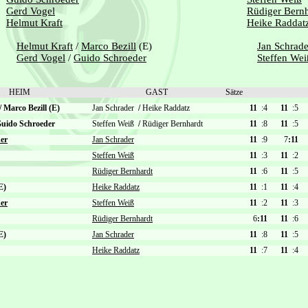
Gerd Vogel
Rüdiger Bernh
Helmut Kraft
Heike Raddat
Helmut Kraft
/
Marco Bezill
(E)
Jan Schrade
Gerd Vogel
/
Guido Schroeder
Steffen Wei
HEIM
GAST
Sätze
/
Marco Bezill (E)
Jan Schrader
/
Heike Raddatz
11
:4
11
:5
uido Schroeder
Steffen Weiß
/
Rüdiger Bernhardt
11
:8
11
:5
er
Jan Schrader
11
:9
7
:11
Steffen Weiß
11
:3
11
:2
Rüdiger Bernhardt
11
:6
11
:5
E)
Heike Raddatz
11
:1
11
:4
er
Steffen Weiß
11
:2
11
:3
Rüdiger Bernhardt
6
:11
11
:6
E)
Jan Schrader
11
:8
11
:5
Heike Raddatz
11
:7
11
:4