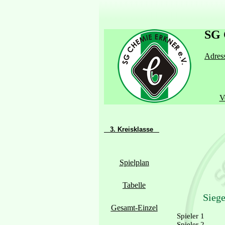
SG 
Adress
V
3. Kreisklasse
Spielplan
Tabelle
Siege
Gesamt-Einzel
Spieler 1
Spieler 2