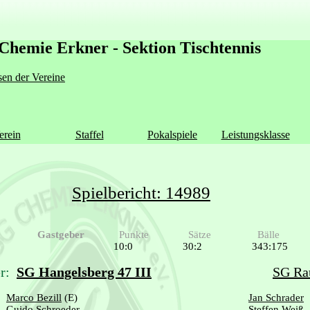
Chemie Erkner - Sektion Tischtennis
en der Vereine
erein
Staffel
Pokalspiele
Leistungsklasse
Spielbericht: 14989
Gastgeber
Punkte
Sätze
Bälle
10:0
30:2
343:175
r:
SG Hangelsberg 47 III
SG Ra
Marco Bezill
(E)
Jan Schrader
Guido Schroeder
Steffen Weiß