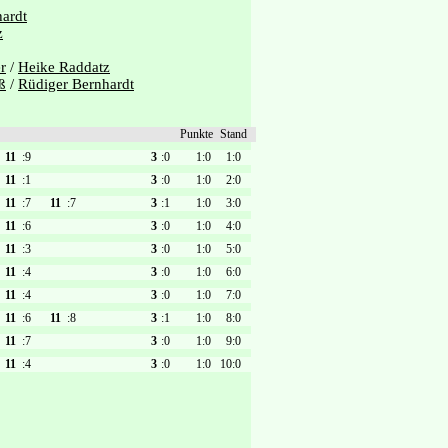
ardt
z
r
/
Heike Raddatz
ß
/
Rüdiger Bernhardt
Punkte
Stand
11
:9
3
:0
1:0
1:0
11
:1
3
:0
1:0
2:0
11
:7
11
:7
3
:1
1:0
3:0
11
:6
3
:0
1:0
4:0
11
:3
3
:0
1:0
5:0
11
:4
3
:0
1:0
6:0
11
:4
3
:0
1:0
7:0
11
:6
11
:8
3
:1
1:0
8:0
11
:7
3
:0
1:0
9:0
11
:4
3
:0
1:0
10:0