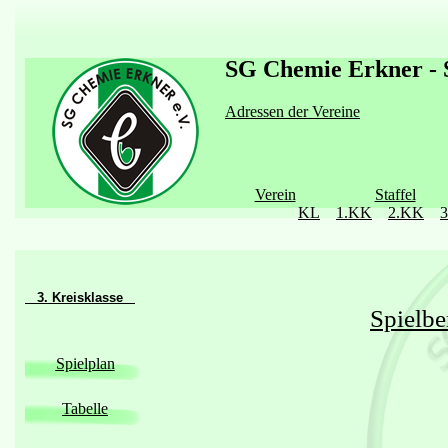
SG Chemie Erkner - S
Adressen der Vereine
Verein
Staffel
KL
1.KK
2.KK
3. Kreisklasse
Spielbe
Spielplan
Tabelle