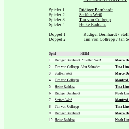
Spieler 1
Rüdiger Bernhardt
Spieler 2
Steffen Weiß
Spieler 3
Tim von Collrepp
Spieler 4
Heike Raddatz
Doppel 1
Rüdiger Bernhardt
/
Stef
Doppel 2
Tim von Collrepp
/
Jan S
Spiel
HEIM
1
Rüdiger Bernhardt
/
Steffen Weiß
Marco D
2
Tim von Collrepp
/
Jan Schrader
Tina Li
3
Steffen Weiß
Marco Dr
4
Tim von Collrepp
Manfred
5
Heike Raddatz
Tina Lin
6
Rüdiger Bernhardt
Noah Li
7
Steffen Weiß
Manfred
8
Tim von Collrepp
Tina Lin
9
Rüdiger Bernhardt
Marco Dr
10
Heike Raddatz
Noah Li