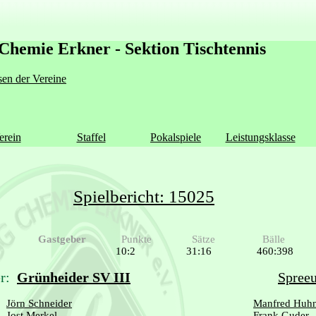
Chemie Erkner - Sektion Tischtennis
en der Vereine
erein
Staffel
Pokalspiele
Leistungsklasse
Spielbericht: 15025
Gastgeber
Punkte
Sätze
Bälle
10:2
31:16
460:398
r:
Grünheider SV III
Spreeu
Jörn Schneider
Manfred Huh
Jost Merkel
Frank Guder