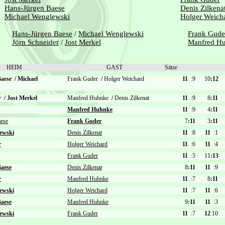
Hans-Jürgen Baese
Denis Zilkena
Michael Wenglewski
Holger Weich
Hans-Jürgen Baese
/
Michael Wenglewski
Frank Gude
Jörn Schneider
/
Jost Merkel
Manfred H
HEIM
GAST
Sätze
Baese
/
Michael
Frank Guder
/
Holger Weichard
11
:9
10
:12
er
/
Jost Merkel
Manfred Huhnke
/
Denis Zilkenat
11
:9
8
:11
Manfred Huhnke
11
:9
4
:11
ese
Frank Guder
7
:11
3
:11
ewski
Denis Zilkenat
11
:8
11
:1
r
Holger Weichard
11
:6
11
:4
Frank Guder
11
:5
11
:13
aese
Denis Zilkenat
8
:11
11
:9
r
Manfred Huhnke
11
:7
8
:11
ewski
Holger Weichard
11
:7
11
:6
aese
Manfred Huhnke
9
:11
11
:3
ewski
Frank Guder
11
:7
12
:10