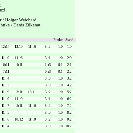
t
ard
r
/
Holger Weichard
uhnke
/
Denis Zilkenat
Punkte
Stand
12
:14
12
:10
11
:6
3
:2
1:0
1:0
11
:9
11
:6
3
:1
1:0
2:0
6
:11
4
:11
1
:3
0:1
2:1
7
:11
0
:3
0:1
2:2
11
:4
3
:0
1:0
3:2
11
:5
3
:0
1:0
4:2
11
:9
3
:11
13
:11
3
:2
1:0
5:2
11
:9
11
:9
3
:1
1:0
6:2
11
:7
5
:11
11
:6
3
:2
1:0
7:2
11
:5
3
:0
1:0
8:2
11
:6
10
:12
11
:9
3
:2
1:0
9:2
11
:4
3
:0
1:0
10:2